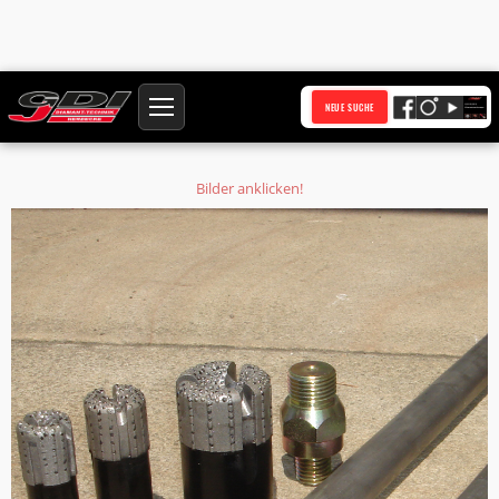
Startseite
Produkte
NEUE SUCHE
Diamant-Meissel Vollbohrer Ø 28 mmkonkav Form mit seitlich verstärktem und
verlängertem Kaliber
Bilder anklicken!