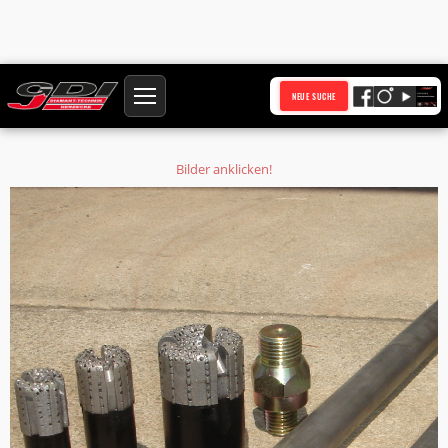
Startseite
Produkte
NEUE SUCHE
Diamant-Meissel Vollbohrer Ø 39 mmkonkav Form mit seitlich verstärktem und
verlängertem Kaliber
Bilder anklicken!