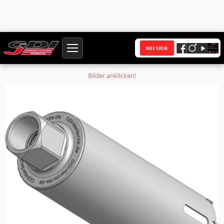
Startseite
Produkte
NEUE SUCHE
Holzbohrkrone Ø 101,5 mm Nutzlänge 450 mm Anschluss 1 1/4 Zoll UNC
Bilder anklicken!