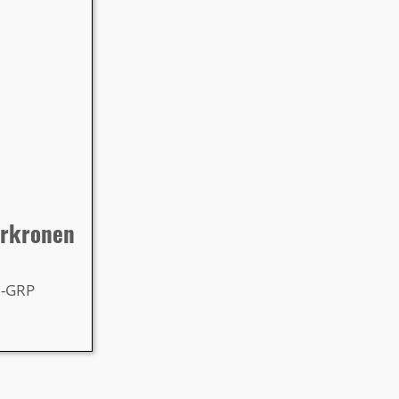
hrkronen
Z-GRP