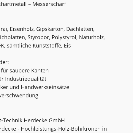
shartmetall – Messerscharf
rai, Eisenholz, Gipskarton, Dachlatten,
chplatten, Styropor, Polystyrol, Naturholz,
K, sämtliche Kunststoffe, Eis
der:
 für saubere Kanten
r Industriequalität
erker und Handwerkseinsätze
alverschwendung
nt-Technik Herdecke GmbH
rdecke - Hochleistungs-Holz-Bohrkronen in