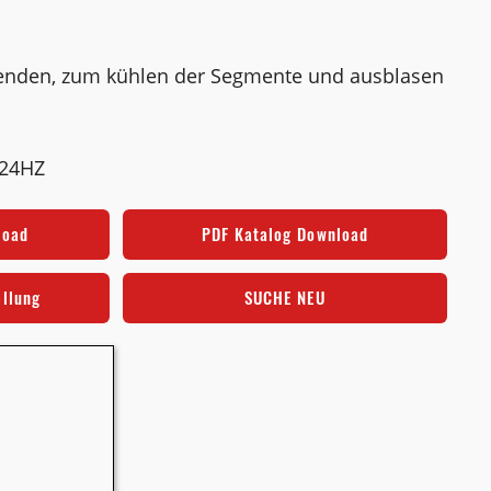
enden, zum kühlen der Segmente und ausblasen
124HZ
load
PDF Katalog Download
ellung
SUCHE NEU