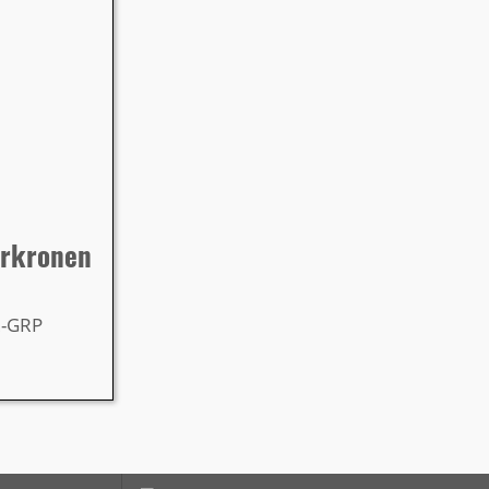
hrkronen
Z-GRP