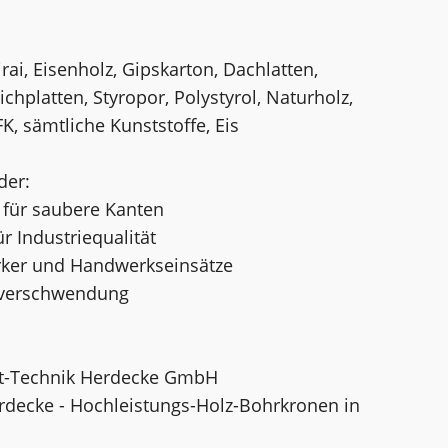
rai, Eisenholz, Gipskarton, Dachlatten,
chplatten, Styropor, Polystyrol, Naturholz,
K, sämtliche Kunststoffe, Eis
der:
 für saubere Kanten
r Industriequalität
erker und Handwerkseinsätze
alverschwendung
nt-Technik Herdecke GmbH
rdecke - Hochleistungs-Holz-Bohrkronen in