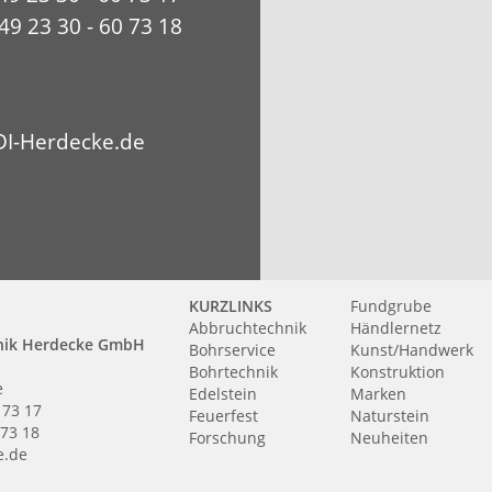
49 23 30 - 60 73 18
I-Herdecke.de
KURZLINKS
Fundgrube
Abbruchtechnik
Händlernetz
nik Herdecke GmbH
Bohrservice
Kunst/Handwerk
Bohrtechnik
Konstruktion
e
Edelstein
Marken
 73 17
Feuerfest
Naturstein
 73 18
Forschung
Neuheiten
e.de