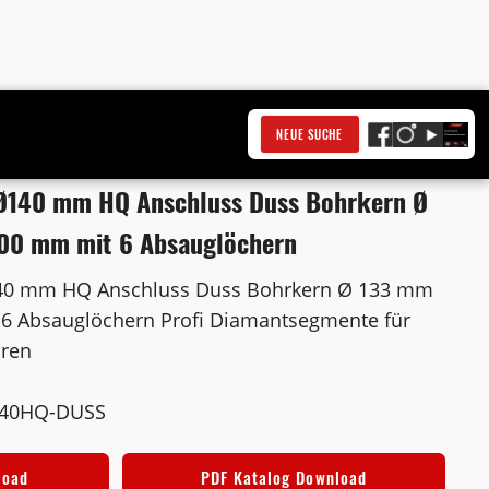
NEUE SUCHE
Ø140 mm HQ Anschluss Duss Bohrkern Ø
300 mm mit 6 Absauglöchern
40 mm HQ Anschluss Duss Bohrkern Ø 133 mm
6 Absauglöchern Profi Diamantsegmente für
hren
140HQ-DUSS
load
PDF Katalog Download