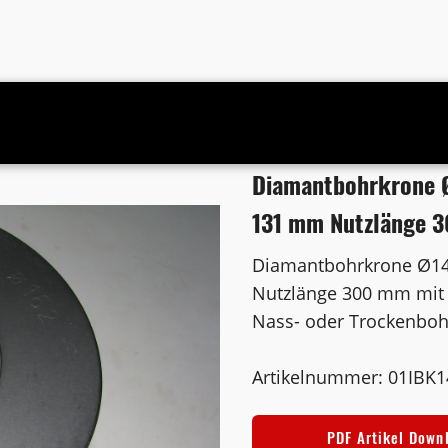
 Duss Bohrkern Ø 131 mm Nutzlänge 300 mm mit 6 Absauglöchern
Diamantbohrkrone 
131 mm Nutzlänge 
Diamantbohrkrone Ø1
Nutzlänge 300 mm mit 
Nass- oder Trockenbo
Artikelnummer: 01IBK
PDF Artikel Down