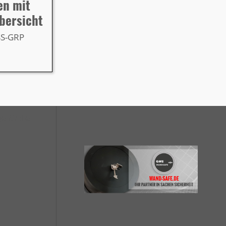
en mit
bersicht
SS-GRP