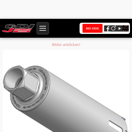
Startseite
Produkte
NEUE SUCHE
Holzbohrkrone Ø 160 mm Nutzlänge 450 mm Anschluss 1 1/4 Zoll UNC
Bilder anklicken!