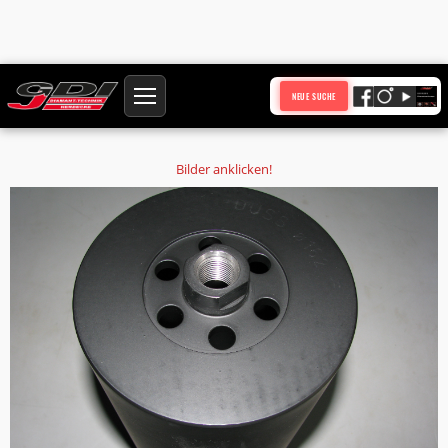
Startseite
Produkte
NEUE SUCHE
Diamantbohrkrone Ø163 mm HQ Anschluss Duss Bohrkern Ø 154 mm
Nutzlänge 300 mm mit 6 Absauglöchern
Bilder anklicken!