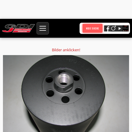
Startseite
Produkte
NEUE SUCHE
Diamantbohrkrone Ø178 mm HQ Anschluss Duss Bohrkern Ø 169 mm
Nutzlänge 300 mm mit 6 Absauglöchern
Bilder anklicken!