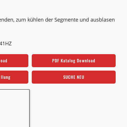
enden, zum kühlen der Segmente und ausblasen
241HZ
load
PDF Katalog Download
ellung
SUCHE NEU