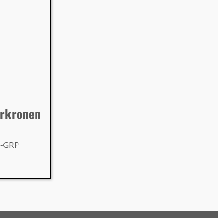
hrkronen
Z-GRP