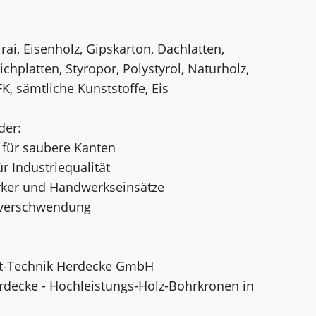
rai, Eisenholz, Gipskarton, Dachlatten,
chplatten, Styropor, Polystyrol, Naturholz,
K, sämtliche Kunststoffe, Eis
der:
 für saubere Kanten
r Industriequalität
erker und Handwerkseinsätze
alverschwendung
nt-Technik Herdecke GmbH
rdecke - Hochleistungs-Holz-Bohrkronen in