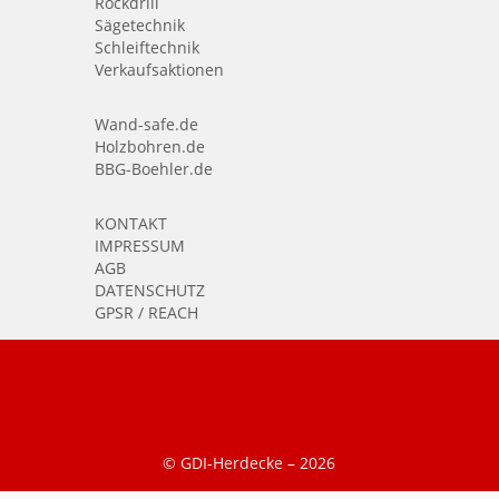
Rockdrill
Sägetechnik
Schleiftechnik
Verkaufsaktionen
Wand-safe.de
Holzbohren.de
BBG-Boehler.de
KONTAKT
IMPRESSUM
AGB
DATENSCHUTZ
GPSR / REACH
© GDI-Herdecke –
2026