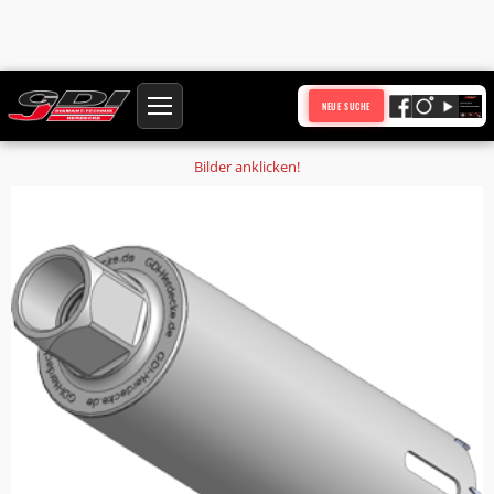
Startseite
Produkte
NEUE SUCHE
Holzbohrkrone Ø 288 mm Nutzlänge 450 mm Anschluss 1 1/4 Zoll UNC
Bilder anklicken!