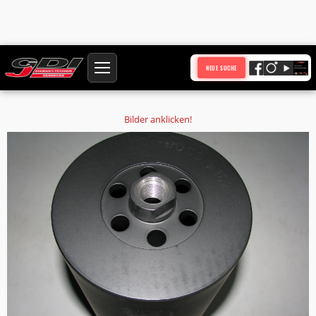
Startseite
Produkte
NEUE SUCHE
Diamantbohrkrone Ø294 mm HQ Anschluss Duss Bohrkern Ø 285 mm
Nutzlänge 300 mm mit 6 Absauglöchern
Bilder anklicken!