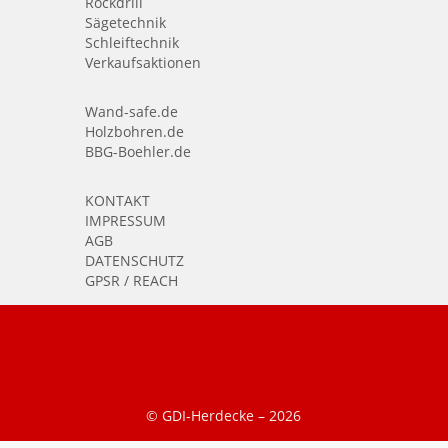
Rockdrill
Sägetechnik
Schleiftechnik
Verkaufsaktionen
Wand-safe.de
Holzbohren.de
BBG-Boehler.de
KONTAKT
IMPRESSUM
AGB
DATENSCHUTZ
GPSR / REACH
© GDI-Herdecke –
2026