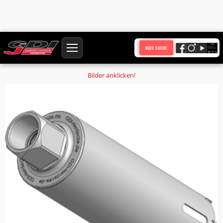
Startseite
Produkte
NEUE SUCHE
Holzbohrkrone Ø 306 mm Nutzlänge 450 mm Anschluss 1 1/4 Zoll UNC
Bilder anklicken!