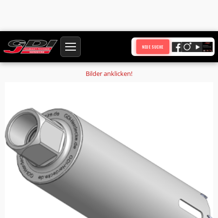
Startseite
Produkte
NEUE SUCHE
Holzbohrkrone Ø 308 mm Nutzlänge 450 mm Anschluss 1 1/4 Zoll UNC
Bilder anklicken!