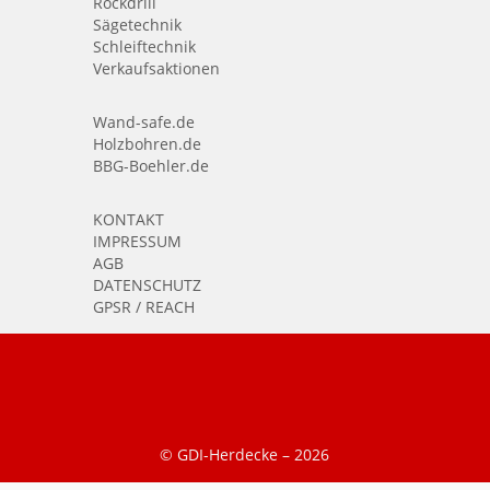
Rockdrill
Sägetechnik
Schleiftechnik
Verkaufsaktionen
Wand-safe.de
Holzbohren.de
BBG-Boehler.de
KONTAKT
IMPRESSUM
AGB
DATENSCHUTZ
GPSR / REACH
© GDI-Herdecke –
2026