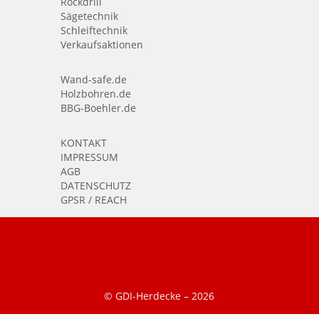
Rockdrill
Sägetechnik
Schleiftechnik
Verkaufsaktionen
Wand-safe.de
Holzbohren.de
BBG-Boehler.de
KONTAKT
IMPRESSUM
AGB
DATENSCHUTZ
GPSR / REACH
© GDI-Herdecke –
2026