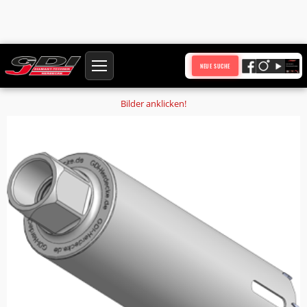
Startseite
Produkte
NEUE SUCHE
Holzbohrkrone Ø 343 mm Nutzlänge 450 mm Anschluss 1 1/4 Zoll UNC
Bilder anklicken!