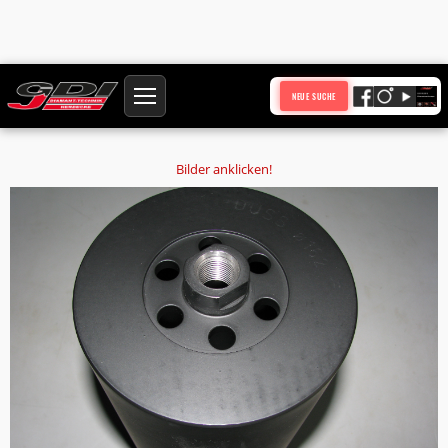
Startseite
Produkte
NEUE SUCHE
Diamantbohrkrone Ø364 mm HQ Anschluss Duss Bohrkern Ø 355 mm
Nutzlänge 300 mm mit 6 Absauglöchern
Bilder anklicken!