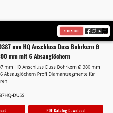
NEUE SUCHE
Ø387 mm HQ Anschluss Duss Bohrkern Ø
300 mm mit 6 Absauglöchern
87 mm HQ Anschluss Duss Bohrkern Ø 380 mm
6 Absauglöchern Profi Diamantsegmente für
hren
387HQ-DUSS
load
PDF Katalog Download