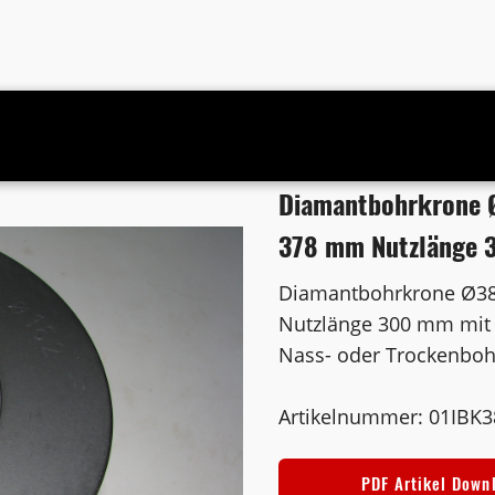
 Duss Bohrkern Ø 378 mm Nutzlänge 300 mm mit 6 Absauglöchern
Diamantbohrkrone 
378 mm Nutzlänge 
Diamantbohrkrone Ø3
Nutzlänge 300 mm mit 
Nass- oder Trockenbo
Artikelnummer: 01IBK
PDF Artikel Down