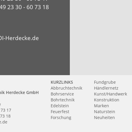
49 23 30 - 60 73 18
I-Herdecke.de
KURZLINKS
Fundgrube
Abbruchtechnik
Händlernetz
nik Herdecke GmbH
Bohrservice
Kunst/Handwerk
Bohrtechnik
Konstruktion
e
Edelstein
Marken
 73 17
Feuerfest
Naturstein
 73 18
Forschung
Neuheiten
e.de