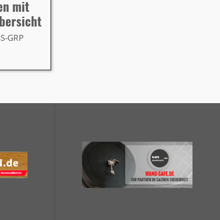
en mit
bersicht
SS-GRP