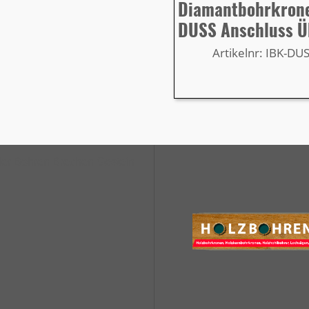
Diamantbohrkron
DUSS Anschluss Ü
Artikelnr: IBK-DU