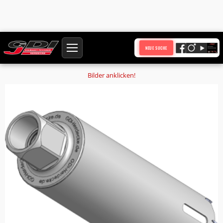
Startseite
Produkte
NEUE SUCHE
Holzbohrkrone Ø 52,5 mm Nutzlänge 450 mm Anschluss 1 1/4 Zoll UNC
Bilder anklicken!