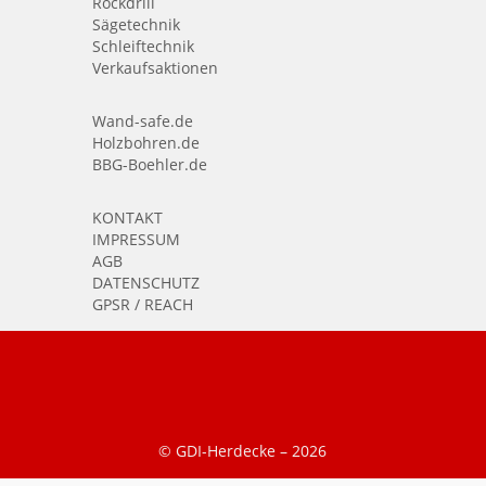
Rockdrill
Sägetechnik
Schleiftechnik
Verkaufsaktionen
Wand-safe.de
Holzbohren.de
BBG-Boehler.de
KONTAKT
IMPRESSUM
AGB
DATENSCHUTZ
GPSR / REACH
© GDI-Herdecke –
2026