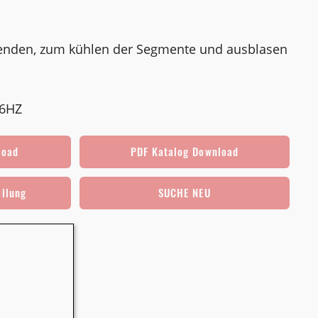
enden, zum kühlen der Segmente und ausblasen
76HZ
load
PDF Katalog Download
ellung
SUCHE NEU