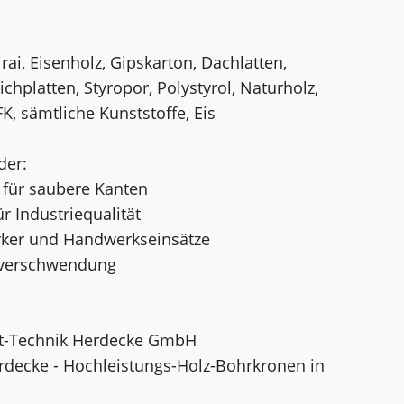
rai, Eisenholz, Gipskarton, Dachlatten,
chplatten, Styropor, Polystyrol, Naturholz,
K, sämtliche Kunststoffe, Eis
der:
 für saubere Kanten
r Industriequalität
erker und Handwerkseinsätze
alverschwendung
nt-Technik Herdecke GmbH
rdecke - Hochleistungs-Holz-Bohrkronen in