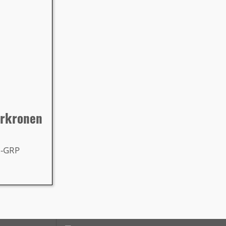
hrkronen
Z-GRP