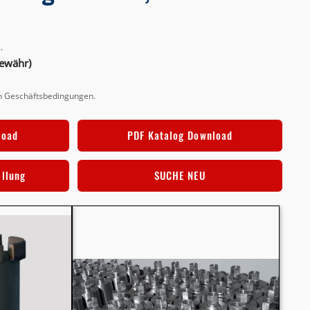
.
Gewähr)
en Geschäftsbedingungen
.
load
PDF Katalog Download
ellung
SUCHE NEU