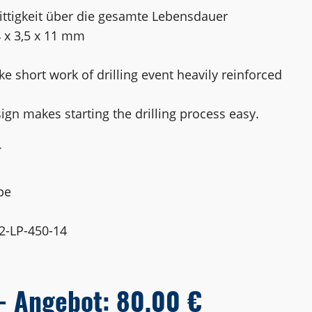
ittigkeit über die gesamte Lebensdauer
x 3,5 x 11 mm
ke short work of drilling event heavily reinforced
ign makes starting the drilling process easy.
˝
pe
2-LP-450-14
- Angebot: 80,00 €