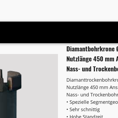
ißt Premium BetonNutzlänge 450 mm Anschluss 1 1/4 Zoll UNCNass-
Diamantbohrkrone 
Nutzlänge 450 mm A
Nass- und Trockenb
Diamanttrockenbohrkr
Nutzlänge 450 mm Ansc
Nass- und Trockenboh
• Spezielle Segmentge
• Sehr schnittig
• Hohe Standzeit