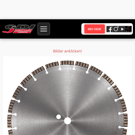
Startseite
Produkte
NEUE SUCHE
Diamanttrennscheibe Ø 230 mm TurboCut höste Qualität 10 mm
lasergeschweißt
Bilder anklicken!