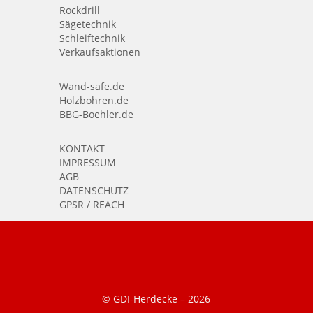
Rockdrill
Sägetechnik
Schleiftechnik
Verkaufsaktionen
Wand-safe.de
Holzbohren.de
BBG-Boehler.de
KONTAKT
IMPRESSUM
AGB
DATENSCHUTZ
GPSR / REACH
© GDI-Herdecke –
2026