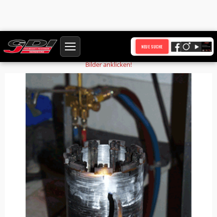
Startseite
Produkte
Wiederbelegung Ø 150 mm Profisegment HQ
NEUE SUCHE
Bilder anklicken!