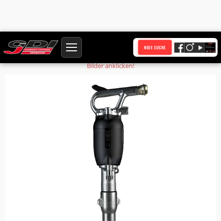
Startseite
Produkte
Bohrhammer BH9FH S19x108 Faustgriff Haltekappe
NEUE SUCHE
Bilder anklicken!