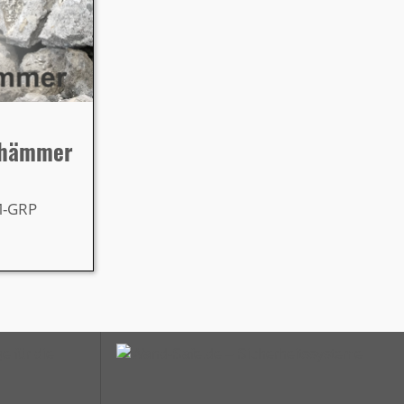
lhämmer
M-GRP