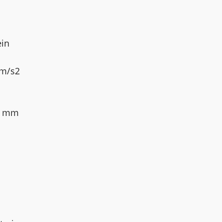
ein
 m/s2
2 mm