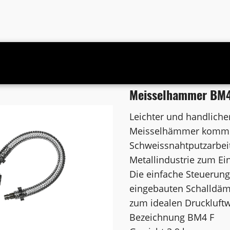
e 3,9 kg
Meisselhammer BM4 
Leichter und handlich
Meisselhämmer kommen 
Schweissnahtputzarbeit
Metallindustrie zum Ein
Die einfache Steuerung
eingebauten Schalldä
zum idealen Druckluft
Bezeichnung BM4 F