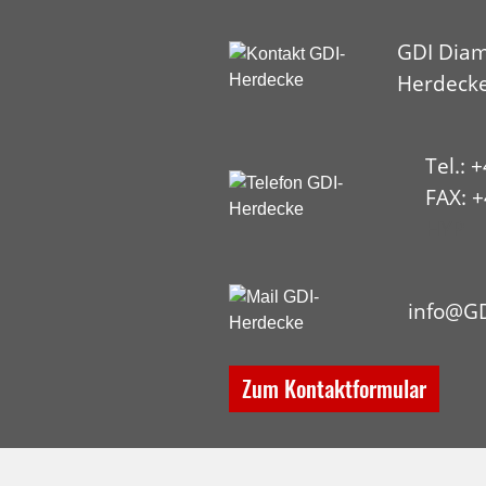
GDI Diam
Herdeck
Tel.: 
FAX: +
HYP
info@GD
Zum Kontaktformular