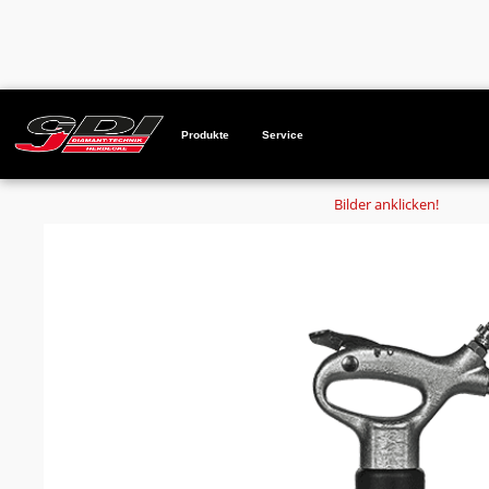
Startseite
Produkte
Meisselhammer BM4 F E13,9 Einsteckend
Produkte
Service
Bilder anklicken!