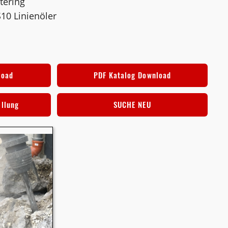
tering
S10 Linienöler
load
PDF Katalog Download
ellung
SUCHE NEU