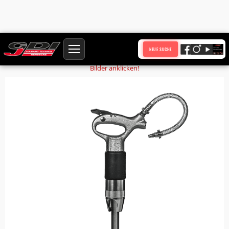
Startseite
Produkte
Meisselhammer BM4FK Kreuzschlitzkappe C17,5 4,1 kg
NEUE SUCHE
Bilder anklicken!