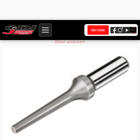
Startseite
Produkte
Nietaustreiber 14-16 E23x65 L 185 mm
NEUE SUCHE
Bilder anklicken!