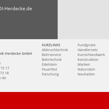
I-Herdecke.de
KURZLINKS
Fundgrube
Abbruchtechnik
Händlernetz
nik Herdecke GmbH
Bohrservice
Kunst/Handwerk
Bohrtechnik
Konstruktion
e
Edelstein
Marken
 73 17
Feuerfest
Naturstein
 73 18
Forschung
Neuheiten
e.de