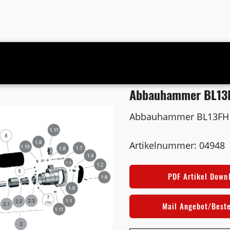
Abbauhammer BL13F
Abbauhammer BL13FH S
Artikelnummer: 04948
PDF Artikel Down
Mail Angebot/Best