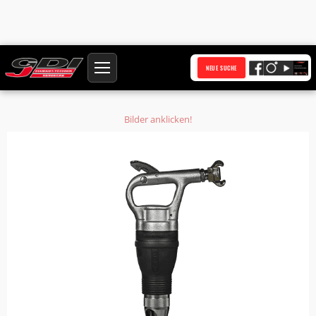
Startseite
Produkte
NEUE SUCHE
Meisselhammer mit Vibrationsdämpfung BM5VFK C20 Kreuzschlitzkappe 7,1
kg Softstart
Bilder anklicken!