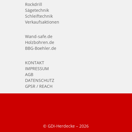
Rockdrill
Sägetechnik
Schleiftechnik
Verkaufsaktionen
Wand-safe.de
Holzbohren.de
BBG-Boehler.de
KONTAKT
IMPRESSUM
AGB
DATENSCHUTZ
GPSR / REACH
© GDI-Herdecke –
2026