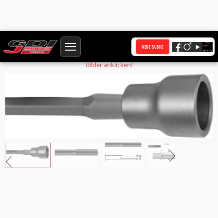
Startseite
Produkte
Erdnageleintreiber Ø 13 SDS-MAX
NEUE SUCHE
Bilder anklicken!