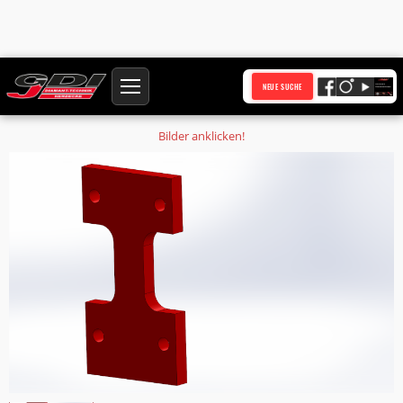
Startseite
Produkte
NEUE SUCHE
Pos. 14 Distanzplatte-5mm Schneidwelle-StahlS235JR-1 je Satz
Bilder anklicken!