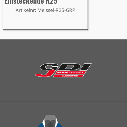
Einsteckende R25
Artikelnr: Meissel-R25-GRP