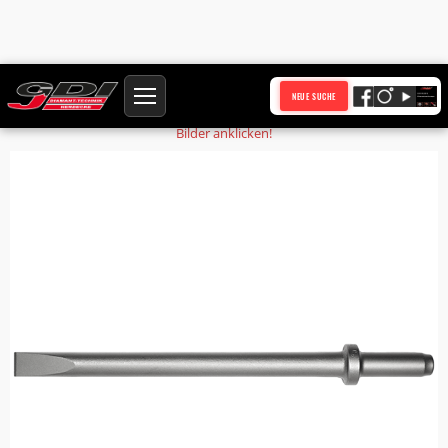
Startseite
Produkte
Flachmeissel R25x75 Nutzlänge 220 mm
NEUE SUCHE
Bilder anklicken!