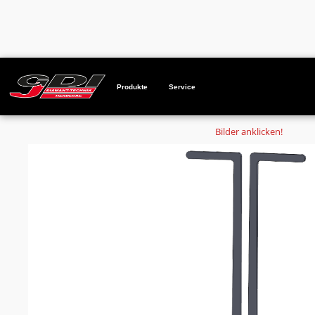
Startseite
Produkte
Kernfangzange Ø 100 mm Standard 120
Produkte
Service
Bilder anklicken!