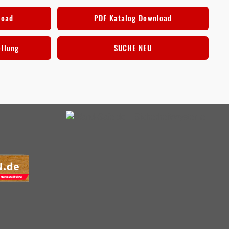
load
PDF Katalog Download
ellung
SUCHE NEU