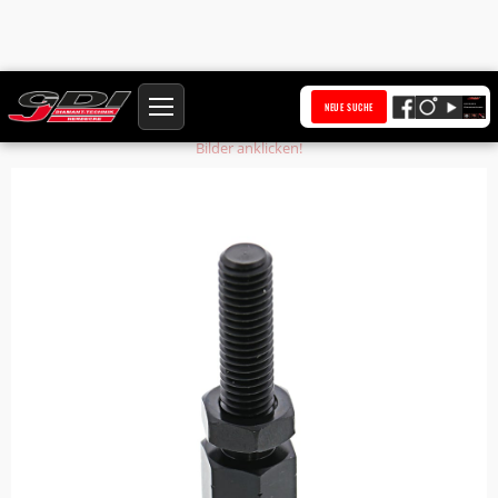
Startseite
Produkte
Kettenspanner
NEUE SUCHE
Bilder anklicken!