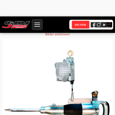
Startseite
Produkte
Balancer 30-35 kg ohne Arretierung Seilbalancer
NEUE SUCHE
Bilder anklicken!