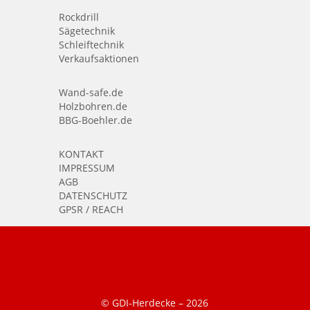
Rockdrill
Sägetechnik
Schleiftechnik
Verkaufsaktionen
Wand-safe.de
Holzbohren.de
BBG-Boehler.de
KONTAKT
IMPRESSUM
AGB
DATENSCHUTZ
GPSR / REACH
© GDI-Herdecke –
2026