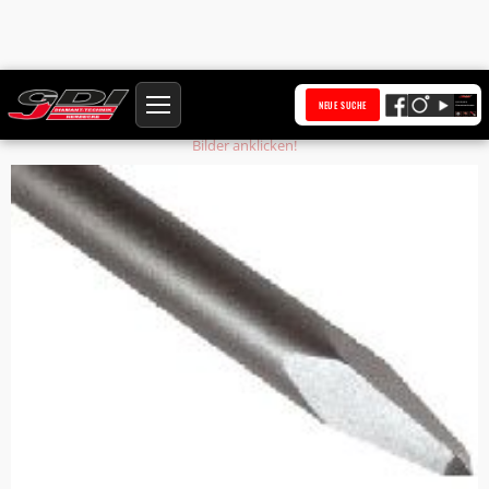
Startseite
Produkte
Spitzmeissel S22x82,5 Nutzlänge Sonderlänge mm
NEUE SUCHE
Bilder anklicken!