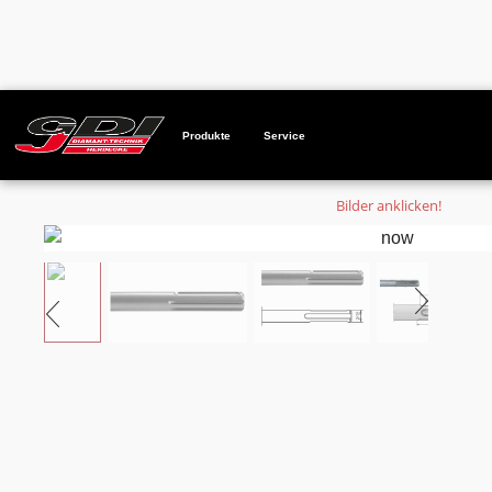
Startseite
Produkte
Spitzmeissel mit Sprengkeil SDS-MAX Nu
Produkte
Service
Bilder anklicken!