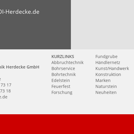
I-Herdecke.de
KURZLINKS
Fundgrube
Abbruchtechnik
Händlernetz
nik Herdecke GmbH
Bohrservice
Kunst/Handwerk
Bohrtechnik
Konstruktion
e
Edelstein
Marken
 73 17
Feuerfest
Naturstein
 73 18
Forschung
Neuheiten
e.de