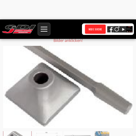
Startseite
Produkte
Stampfplatte S32x152 120 mm
NEUE SUCHE
Bilder anklicken!