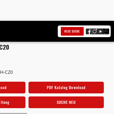
NEUE SUCHE
 C20
LH-C20
load
PDF Katalog Download
ellung
SUCHE NEU