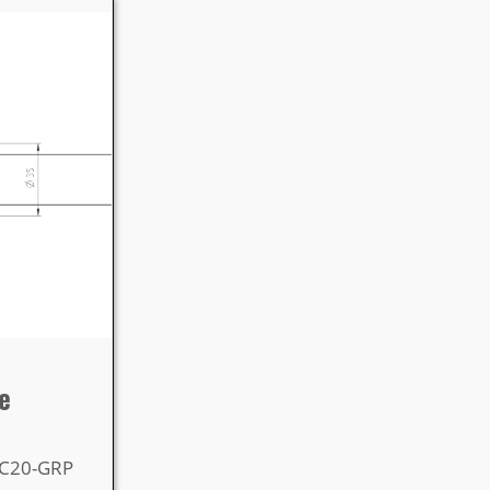
e
K-C20-GRP