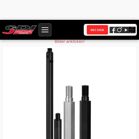
Startseite
Produkte
Verlängerung 100 mm 1 1/4 Zoll UNC Stahlausführung
NEUE SUCHE
Bilder anklicken!