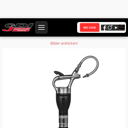
Startseite
Produkte
NEUE SUCHE
Meisselhammer BM6i C17,5 Schnellwechsler I-Power Softstart
Bilder anklicken!