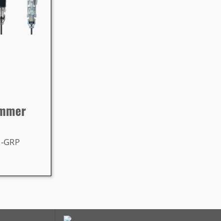
ämmer
H-GRP