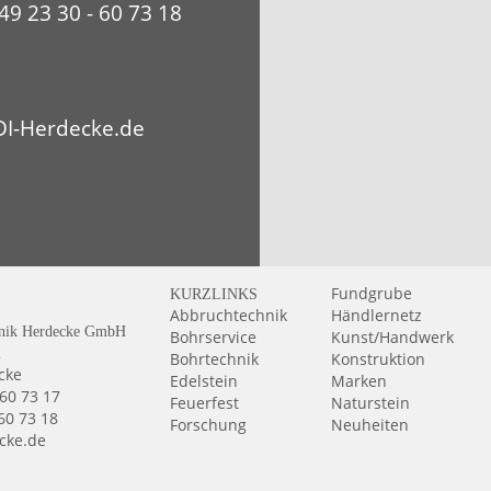
49 23 30 - 60 73 18
I-Herdecke.de
Fundgrube
KURZLINKS
Abbruchtechnik
Händlernetz
nik Herdecke GmbH
Bohrservice
Kunst/Handwerk
2
Bohrtechnik
Konstruktion
cke
Edelstein
Marken
 60 73 17
Feuerfest
Naturstein
 60 73 18
Forschung
Neuheiten
cke.de