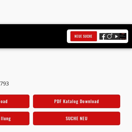
NEUE SUCHE
1793
load
PDF Katalog Download
ellung
SUCHE NEU