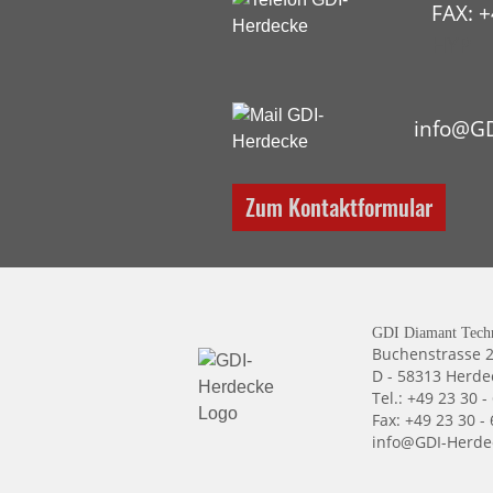
FAX: +
HYP
info@GD
Zum Kontaktformular
GDI Diamant Tech
Buchenstrasse 
D - 58313 Herde
Tel.: +49 23 30 -
Fax: +49 23 30 -
info@GDI-Herde