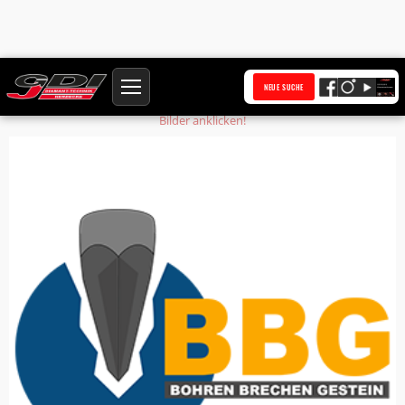
Startseite
Produkte
Ventilstift
NEUE SUCHE
Bilder anklicken!