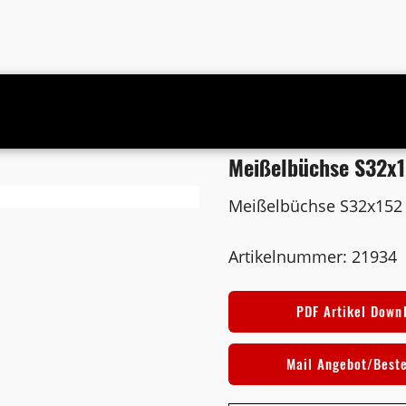
Meißelbüchse S32x
Meißelbüchse S32x152
Artikelnummer: 21934
PDF Artikel Down
Mail Angebot/Best