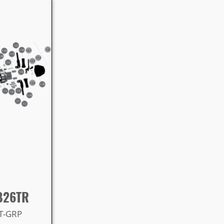
B26TR
ET-GRP