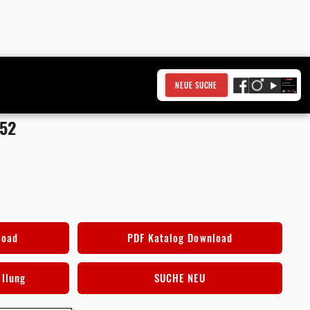
NEUE SUCHE
152
load
PDF Katalog Download
ellung
SUCHE NEU