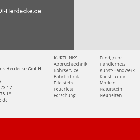
I-Herdecke.de
KURZLINKS
Fundgrube
Abbruchtechnik
Händlernetz
nik Herdecke GmbH
Bohrservice
Kunst/Handwerk
Bohrtechnik
Konstruktion
e
Edelstein
Marken
 73 17
Feuerfest
Naturstein
 73 18
Forschung
Neuheiten
e.de