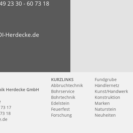
49 23 30 - 60 73 18
I-Herdecke.de
KURZLINKS
Fundgrube
Abbruchtechnik
Händlernetz
nik Herdecke GmbH
Bohrservice
Kunst/Handwerk
Bohrtechnik
Konstruktion
e
Edelstein
Marken
 73 17
Feuerfest
Naturstein
 73 18
Forschung
Neuheiten
e.de