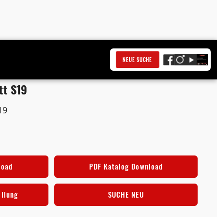
NEUE SUCHE
tt S19
19
load
PDF Katalog Download
ellung
SUCHE NEU