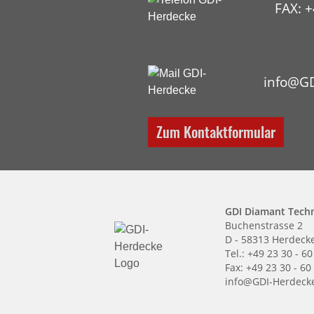
FAX: +
HYP
info@GD
Zum Kontaktformular
GDI Diamant Tech
Buchenstrasse 2
D - 58313 Herdeck
Tel.: +49 23 30 - 60
Fax: +49 23 30 - 60
info@GDI-Herdeck