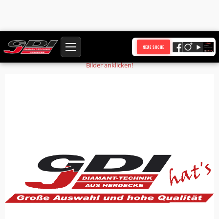
Startseite
Produkte
Schalldämpfer HK
NEUE SUCHE
Bilder anklicken!