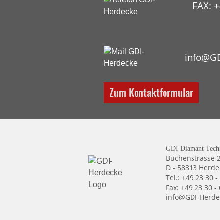
FAX: +
HYP
info@GD
Zum Kontaktformular
GDI Diamant Tech
Buchenstrasse 
D - 58313 Herde
Tel.: +49 23 30 -
Fax: +49 23 30 -
info@GDI-Herde