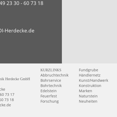
49 23 30 - 60 73 18
I-Herdecke.de
Fundgrube
KURZLINKS
Abbruchtechnik
Händlernetz
nik Herdecke GmbH
Bohrservice
Kunst/Handwerk
2
Bohrtechnik
Konstruktion
cke
Edelstein
Marken
 60 73 17
Feuerfest
Naturstein
 60 73 18
Forschung
Neuheiten
cke.de