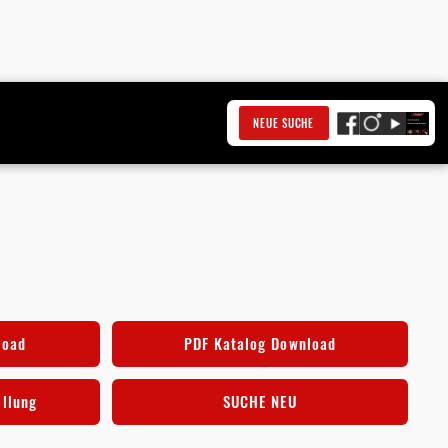
NEUE SUCHE
4
load
PDF Katalog Download
ellung
SUCHE NEU